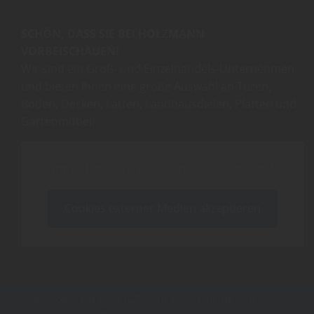
SCHÖN, DASS SIE BEI HOLZMANN
VORBEISCHAUEN!
Wir sind ein Groß- und Einzelhandels-Unternehmen
und bieten Ihnen eine große Auswahl an Türen,
Böden, Decken, Latten, Landhausdielen, Platten und
Gartenmöbel.
Inhalt blockiert, bitte Cookies akzeptieren!
Cookies externer Medien akzeptieren
Copyright by HOLZMANN Bauelemente und