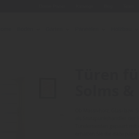
Online Planer
Kataloge
Blog
Team
Home
Boden
Garten
Paneelen
Holzbau
Türen fü
Solms &
Ob Massivholz, Glas- bzw. S
als Stützpunkthändler der 
Türelementen gepaart mit 
erhalten Sie die dazu pa