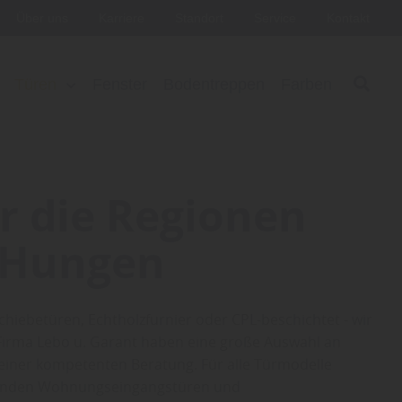
Über uns
Karriere
Standort
Service
Kontakt
Türen
Fenster
Bodentreppen
Farben
r die Regionen
 Hungen
chiebetüren, Echtholzfurnier oder CPL-beschichtet - wir
Firma Lebo u. Garant haben eine große Auswahl an
einer kompetenten Beratung. Für alle Türmodelle
ssenden Wohnungseingangstüren und