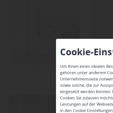
Cookie-Eins
Schiebetüren
Um Ihnen einen idealen Bes
gehören unter anderem Cook
Unternehmensseite notwendi
sowie solche, die zur Auss
eingesetzt werden können. 
Cookies Sie zulassen möchte
Leistungen auf der Webseite
in den Cookie-Einstellunge