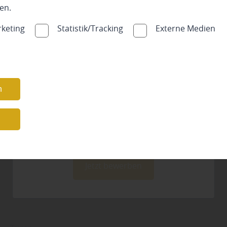
en.
keting
Statistik/Tracking
Externe Medien
Werden Sie Teil unseres
Teams!
n
Zur Verstärkung unseres Teams suchen wir
engagierte
Monteure (m/w/d)
und bieten
n
überdurschnittliche Bezahlung!
Jetzt bewerben