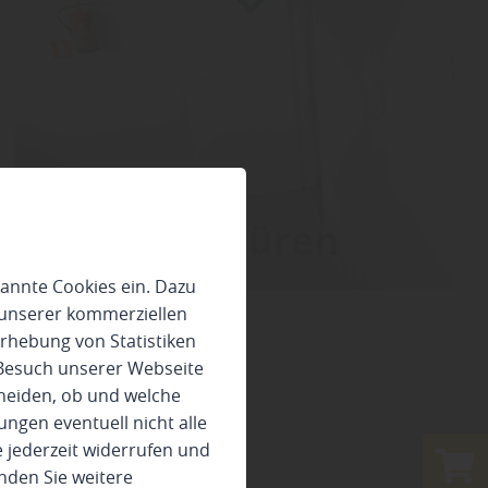
Funktionstüren
annte Cookies ein. Dazu
 unserer kommerziellen
rhebung von Statistiken
 Besuch unserer Webseite
heiden, ob und welche
ungen eventuell nicht alle
 jederzeit widerrufen und
nden Sie weitere