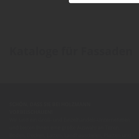
Kataloge für Fassaden
SCHÖN, DASS SIE BEI HOLZMANN
VORBEISCHAUEN!
Wir sind ein Groß- und Einzelhandels-Unternehmen
und bieten Ihnen eine große Auswahl an Türen,
Böden, Decken, Latten, Landhausdielen, Platten und