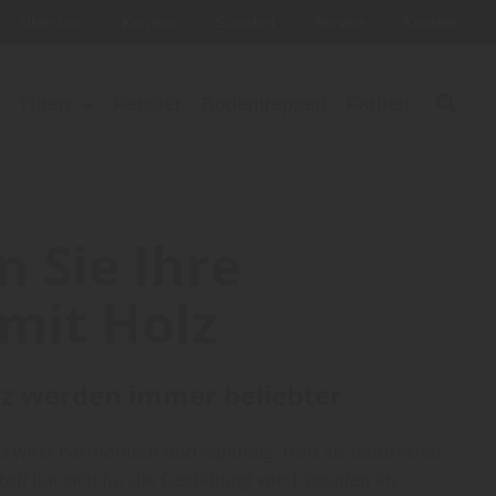
Über uns
Karriere
Standort
Service
Kontakt
Türen
Fenster
Bodentreppen
Farben
n Sie Ihre
mit Holz
z werden immer beliebter
z wirkt harmonisch und lebendig. Holz als natürlicher
ff hat sich für die Gestaltung von Fassaden an