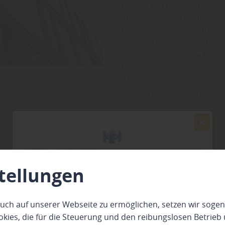
Bauwerken bestens bewährt
als langlebig, witterungsbe
Fassadengestaltung durch Fa
Wärmedämmung des Bauwerke
eine kostensparende Niedri
Dämmung schafft wesentlic
Wärmeschutz und damit Se
Schall- und Brandschutz.
Jetzt anfragen
tellungen
uch auf unserer Webseite zu ermöglichen, setzen wir sogen
uherrenwunsch hält der Holzfachmarkt
HOLZMANN
ies, die für die Steuerung und den reibungslosen Betrieb
iltypen bereit. Unsere neuen montagefreundlichen