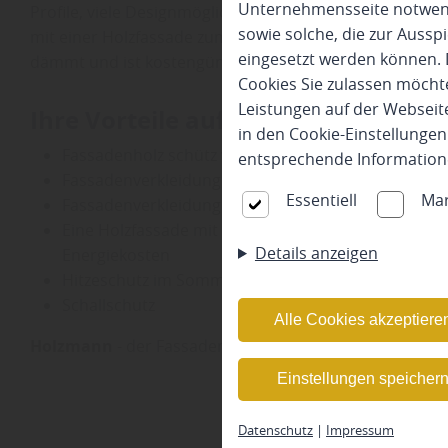
Unternehmensseite notwendi
Profile, viele Designmöglichkeiten, werkseitig endbehan
sowie solche, die zur Auss
mit einer Holzfassade zum Vergnügen und zu einem op
eingesetzt werden können. 
dämmt und ist kostengünstig und wirtschaftlich.
Cookies Sie zulassen möchte
Leistungen auf der Webseite
Ihre Vorteile auf einem Blick:
in den Cookie-Einstellunge
Fassadenholz schütz vor Regen und UV-Strahlung
entsprechende Information
Fassadenverkleidungen aus Holz haben zudem eine
Essentiell
Mar
Fassadenverkleidungen fördern die Energieregulie
Eine Holzfassade mit zusätzlicher Dämmung versc
Details anzeigen
Energiekosten
Hitzeschutz im Sommer
Schallschutz
Alle Cookies akzeptiere
Holzmann
- der Fassadenprofi für Fassadenholz, Profil
Einstellungen speicher
Datenschutz
|
Impressum