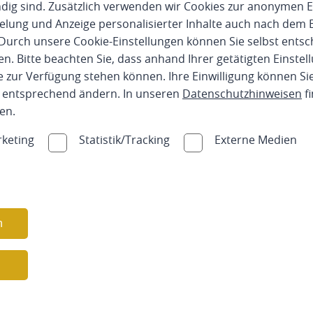
g sind. Zusätzlich verwenden wir Cookies zur anonymen E
delte Profile in vielen Farben machen das Gestalten
pielung und Anzeige personalisierter Inhalte auch nach dem
tischen Höhepunkt für jedes Haus. Zudem – Holz
Durch unsere Cookie-Einstellungen können Sie selbst entsc
n. Bitte beachten Sie, dass anhand Ihrer getätigten Einstell
 zur Verfügung stehen können. Ihre Einwilligung können Sie
n entsprechend ändern. In unseren
Datenschutzhinweisen
fi
en.
 isolierende Wirkung
keting
Statistik/Tracking
Externe Medien
rung
hafft Wärmeschutz und damit eine Senkung der
Werden Sie Teil unseres
Teams!
n
holz, Profilbretter für Solms & Hungen.
Zur Verstärkung unseres Teams suchen wir
engagierte
Monteure (m/w/d)
und bieten
n
überdurschnittliche Bezahlung!