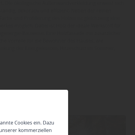
. Die ökologische Außenwandverkleidung erweist sich
ständig, dekorativ und effizient. Neben der reinen
rbe und Profilierung des Holzes ist gleichzeitig eine
s möglich. Dabei ist Holz der ideale Werkstoff für
genergie-Bauweise. Eine Holzfassade mit zusätzlicher
he Vorteile für die Bewohner des Hauses, wie
nkung der Energiekosten, Hitzeschutz im Sommer,
annte Cookies ein. Dazu
 unserer kommerziellen