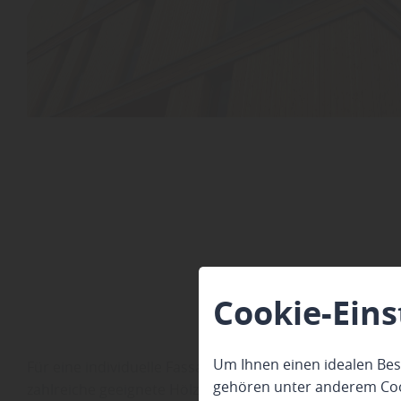
Cookie-Eins
Um Ihnen einen idealen Bes
Für eine individuelle Fassadenverkleidung je nach Ba
gehören unter anderem Cook
zahlreiche geeignete Hölzer und unterschiedliche Prof