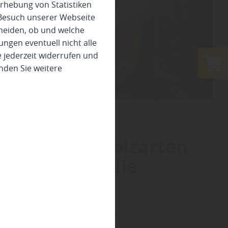
rhebung von Statistiken
 Besuch unserer Webseite
heiden, ob und welche
ungen eventuell nicht alle
 jederzeit widerrufen und
nden Sie weitere
Holzbau
Beliebte Holzarten
im Fokus: die
Lärche
mehr zu Lärchenholz