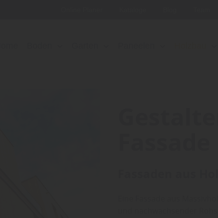
Online Planer
Kataloge
Blog
Team
Home
Boden
Garten
Paneelen
Holzbau
Gestalte
Fassade 
Fassaden aus Hol
Eine Fassade aus Massivhol
und nachwachsender Rohsto