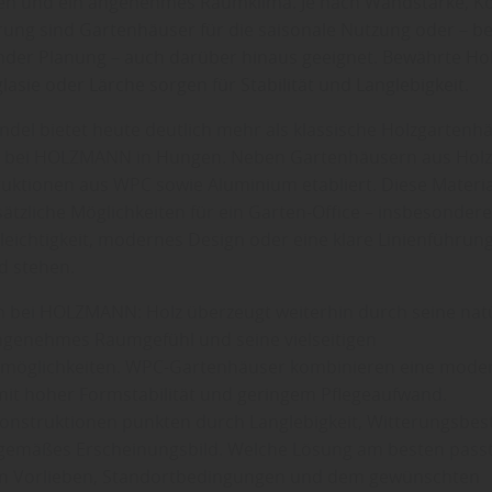
en und ein angenehmes Raumklima. Je nach Wandstärke, K
ung sind Gartenhäuser für die saisonale Nutzung oder – be
der Planung – auch darüber hinaus geeignet. Bewährte Hol
lasie oder Lärche sorgen für Stabilität und Langlebigkeit.
ndel bietet heute deutlich mehr als klassische Holzgartenhä
n bei HOLZMANN in Hungen. Neben Gartenhäusern aus Holz
uktionen aus WPC sowie Aluminium etabliert. Diese Materia
sätzliche Möglichkeiten für ein Garten-Office – insbesonder
leichtigkeit, modernes Design oder eine klare Linienführun
d stehen.
 bei HOLZMANN: Holz überzeugt weiterhin durch seine natü
angenehmes Raumgefühl und seine vielseitigen
smöglichkeiten. WPC-Gartenhäuser kombinieren eine mode
t hoher Formstabilität und geringem Pflegeaufwand.
nstruktionen punkten durch Langlebigkeit, Witterungsbest
tgemäßes Erscheinungsbild. Welche Lösung am besten passt
en Vorlieben, Standortbedingungen und dem gewünschten