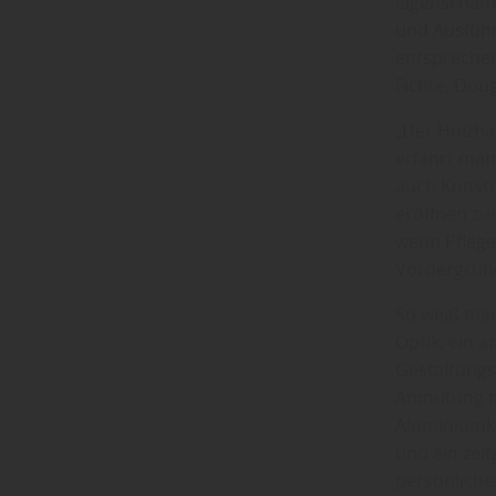
Eigenschaft
und Ausführ
entsprechen
Fichte, Doug
„Der Holzha
erfährt ma
auch Konstr
eröffnen zu
wenn Pflege
Vordergrun
So weiß man
Optik, ein 
Gestaltung
Anmutung mi
Aluminiumko
und ein zei
persönlich