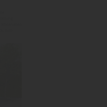
ine
tattung
 Materialien
ck, zum