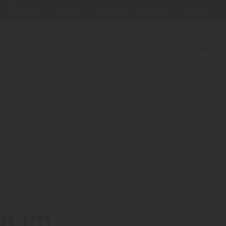
Über uns
Karriere
Standort
Service
Kontakt
Türen
Fenster
Bodentreppen
Farben
en im