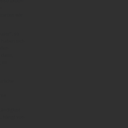
onstruktion
i
zarten wie
user“, so
 haben sich
lien
e dann,
g im
rliche
rne
ändigkeit
, hängt von