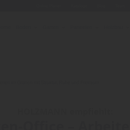
Online Planer
Kataloge
Blog
Team
Home
Boden
Garten
Paneelen
Holzbau
beiten im Grünen mit Struktur, Ruhe und Freiraum
HOLZMANN empfiehlt:
en-Office – Arbeit